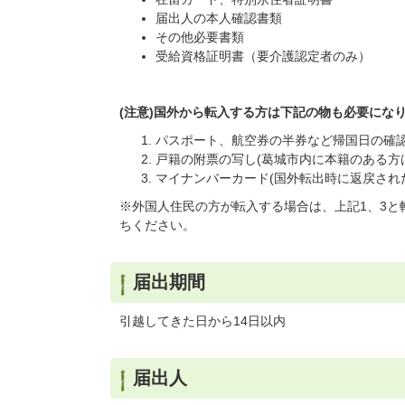
届出人の本人確認書類
その他必要書類
受給資格証明書（要介護認定者のみ）
(注意)国外から転入する方は下記の物も必要にな
パスポート、航空券の半券など帰国日の確認
戸籍の附票の写し(葛城市内に本籍のある方
マイナンバーカード(国外転出時に返戻され
※外国人住民の方が転入する場合は、上記1、3
ちください。
届出期間
引越してきた日から14日以内
届出人