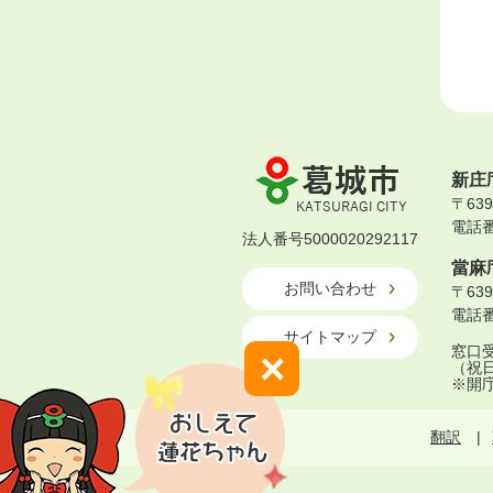
葛
新庄
城
〒63
市
電話番号
KATSURAGI
法人番号5000020292117
CITY
當麻
お問い合わせ
〒63
電話番号
サイトマップ
窓口受
×
（祝
※開
翻訳