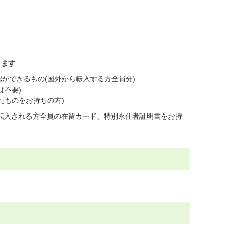
ります
ができるもの(国外から転入する方全員分)
は不要)
たものをお持ちの方)
と転入される方全員の在留カード、特別永住者証明書をお持