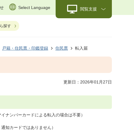
せ
Select Language
閲覧支援
ら探す
戸籍・住民票・印鑑登録
住民票
転入届
更新日：2026年01月27日
マイナンバーカードによる転入の場合は不要）
。通知カードではありません）