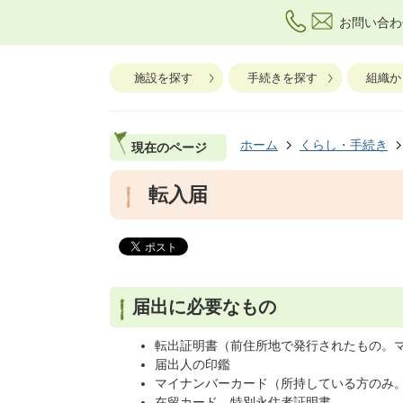
お問い合わ
施設を探す
手続きを探す
組織か
ホーム
くらし・手続き
現在のページ
転入届
届出に必要なもの
転出証明書（前住所地で発行されたもの。
届出人の印鑑
マイナンバーカード（所持している方のみ
在留カード、特別永住者証明書