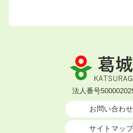
葛
城
市
KATSURAGI
法人番号500002029
CITY
お問い合わ
サイトマッ