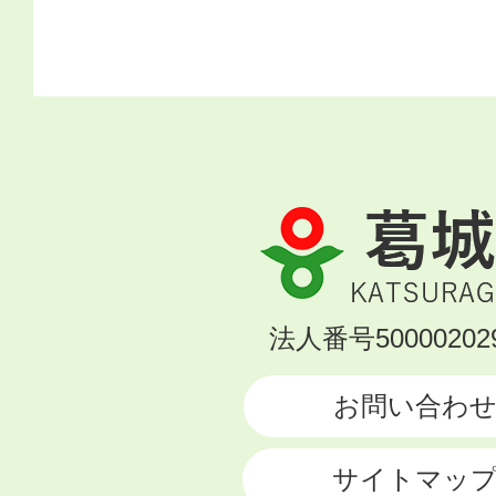
葛
城
市
KATSURAGI
法人番号500002029
CITY
お問い合わ
サイトマッ