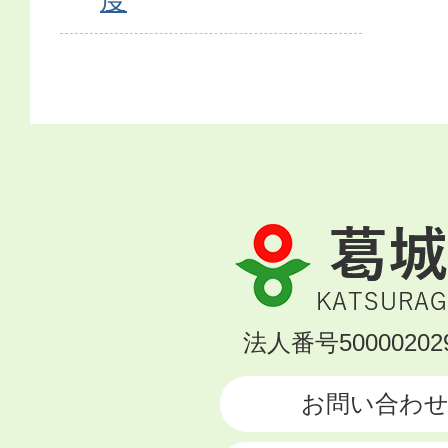
葛
城
市
KATSURAGI
法人番号500002029
CITY
お問い合わ