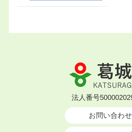
葛
城
市
KATSURAGI
法人番号500002029
CITY
お問い合わ