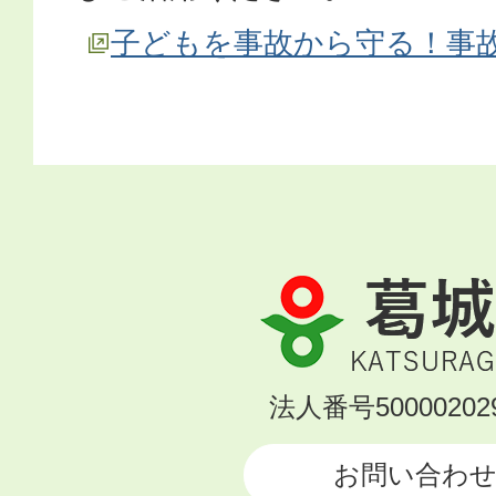
子どもを事故から守る！事
葛
城
市
KATSURAGI
法人番号500002029
CITY
お問い合わ