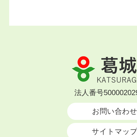
葛
城
市
KATSURAGI
法人番号500002029
CITY
お問い合わ
サイトマッ