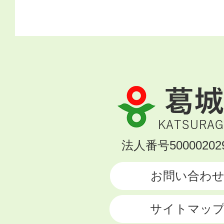
葛
城
市
KATSURAGI
法人番号500002029
CITY
お問い合わ
サイトマッ