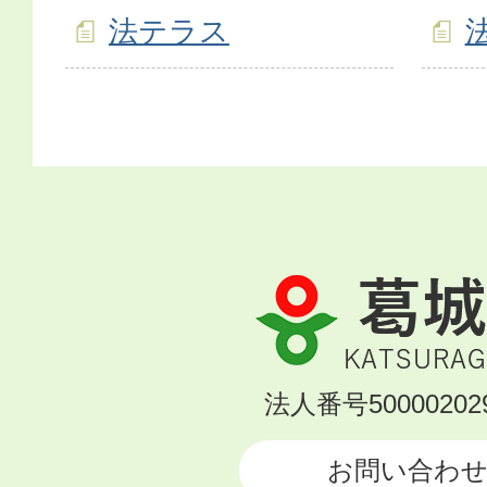
法テラス
葛
城
市
KATSURAGI
法人番号500002029
CITY
お問い合わ