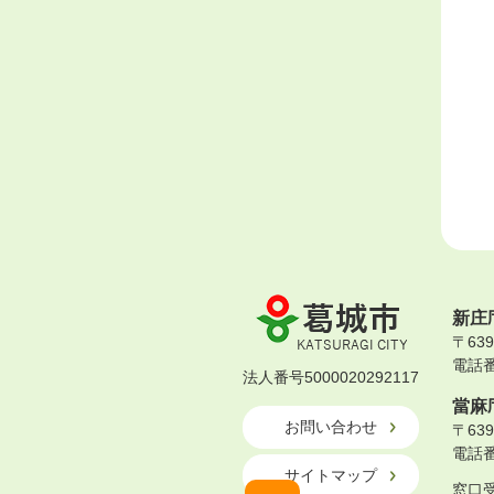
葛
新庄
城
〒63
市
電話番号
KATSURAGI
法人番号5000020292117
CITY
當麻
お問い合わせ
〒63
電話番号
サイトマップ
窓口受