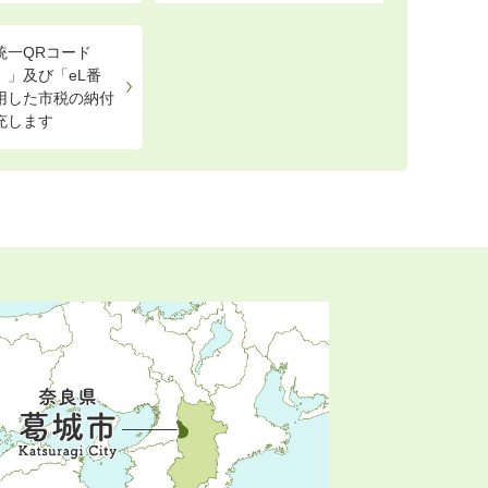
統一QRコード
R）」及び「eL番
用した市税の納付
充します