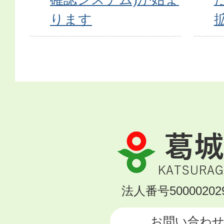
ります
葛
城
市
KATSURAGI
法人番号500002029
CITY
お問い合わ