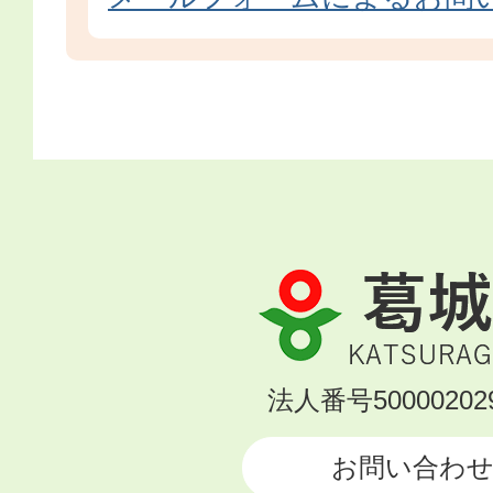
葛
城
市
KATSURAGI
法人番号500002029
CITY
お問い合わ