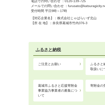
電話での問い合わせ ：0120-139-725
メールでの問い合わせ ：
furusato@katsuragicity.n
受付時間 平日9時～17時
【対応企業名】：株式会社じゃばらいず北山
【所 在 地】：奈良県葛城市竹内376-3
ふるさと納税
ご注意とお願い
ふるさと
取扱いに
葛城市ふるさと応援寄附金
寄附金の
事業協力事業者の募集につ
いて