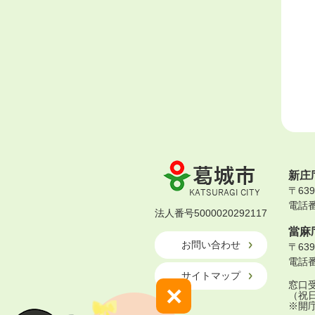
葛
新庄
城
〒63
市
電話番号
KATSURAGI
法人番号5000020292117
CITY
當麻
お問い合わせ
〒63
電話番号
サイトマップ
窓口受
×
（祝
※開