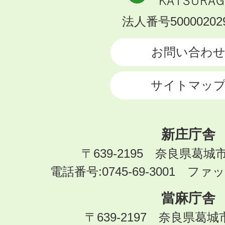
市
KATSURAGI
法人番号500002029
CITY
お問い合わ
サイトマッ
新庄庁舎
〒639-2195 奈良県葛城
電話番号:0745-69-3001 ファック
當麻庁舎
〒639-2197 奈良県葛