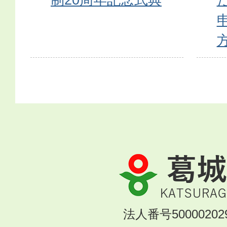
葛
城
市
KATSURAGI
法人番号500002029
CITY