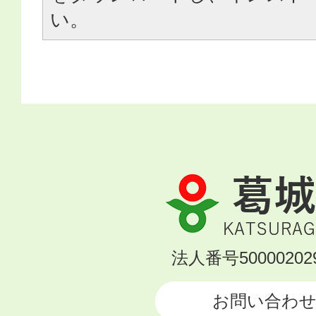
い。
葛
城
市
KATSURAGI
法人番号500002029
CITY
お問い合わ