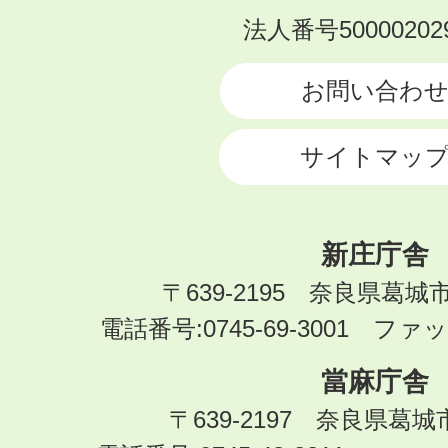
KATSURAGI
法人番号500002029
CITY
お問い合わ
サイトマッ
新庄庁舎
〒639-2195 奈良県葛城
電話番号:0745-69-3001 ファック
當麻庁舎
〒639-2197 奈良県葛