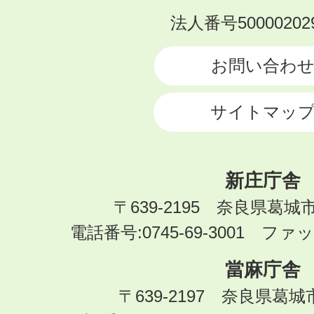
KATSURAGI
法人番号500002029
CITY
お問い合わ
サイトマッ
新庄庁舎
〒639-2195 奈良県葛城
電話番号:0745-69-3001 ファック
當麻庁舎
〒639-2197 奈良県葛