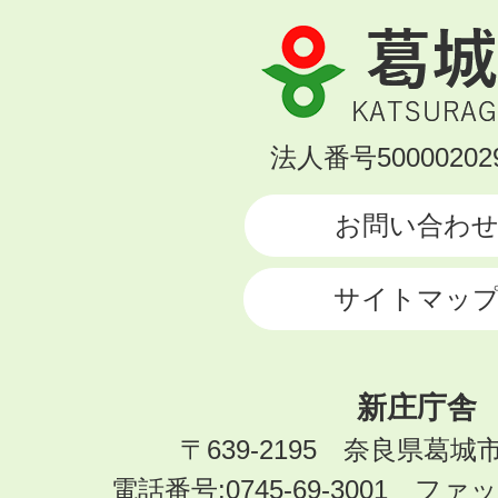
葛
城
市
KATSURAGI
法人番号500002029
CITY
お問い合わ
サイトマッ
新庄庁舎
〒639-2195 奈良県葛城
電話番号:0745-69-3001 ファック