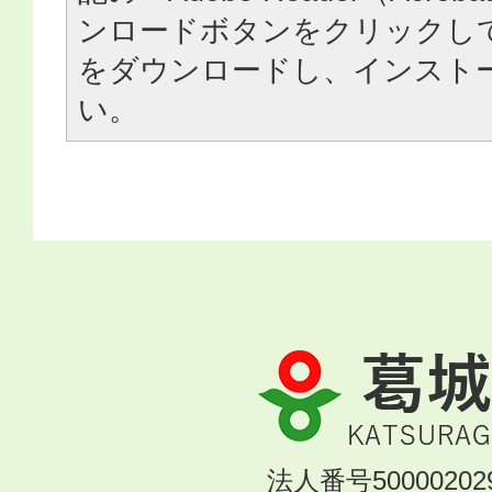
ンロードボタンをクリックし
をダウンロードし、インスト
い。
葛
城
市
KATSURAGI
法人番号500002029