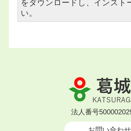
をダウンロードし、インスト
い。
葛
城
市
KATSURAGI
法人番号500002029
CITY
お問い合わ