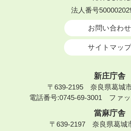
KATSURAGI
法人番号500002029
CITY
お問い合わ
サイトマッ
新庄庁舎
〒639-2195 奈良県葛城
電話番号:0745-69-3001 ファック
當麻庁舎
〒639-2197 奈良県葛