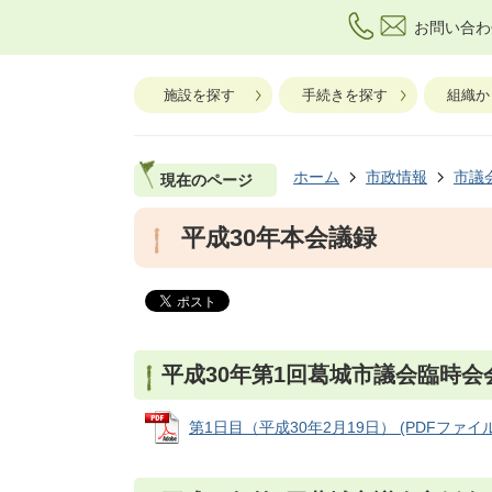
お問い合わ
施設を探す
手続きを探す
組織か
ホーム
市政情報
市議
現在のページ
平成30年本会議録
平成30年第1回葛城市議会臨時会
第1日目（平成30年2月19日） (PDFファイル: 