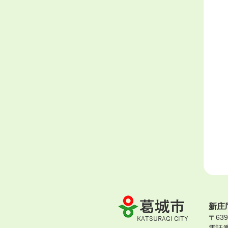
葛
新庄
城
〒63
市