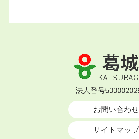
葛
城
市
KATSURAGI
法人番号500002029
CITY
お問い合わ
サイトマッ