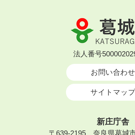
葛
城
市
KATSURAGI
法人番号500002029
CITY
お問い合わ
サイトマッ
新庄庁舎
〒639-2195 奈良県葛城