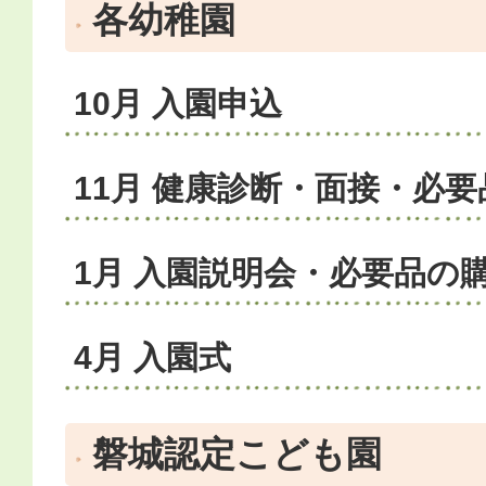
各幼稚園
10月 入園申込
11月 健康診断・面接・必
1月 入園説明会・必要品の
4月 入園式
磐城認定こども園