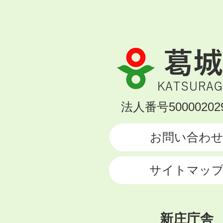
葛
城
市
KATSURAGI
法人番号500002029
CITY
お問い合わ
サイトマッ
新庄庁舎