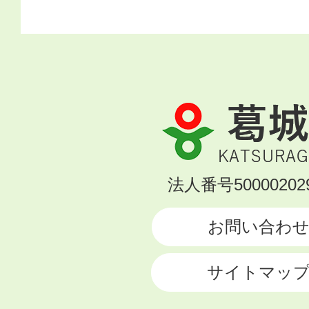
葛
城
市
KATSURAGI
法人番号500002029
CITY
お問い合わ
サイトマッ