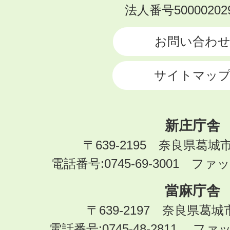
KATSURAGI
法人番号500002029
CITY
お問い合わ
サイトマッ
新庄庁舎
〒639-2195 奈良県葛城
電話番号:0745-69-3001 ファック
當麻庁舎
〒639-2197 奈良県葛
電話番号:0745-48-2811 ファック