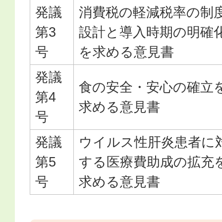
発議
消費税の軽減税率の制
第3
設計と導入時期の明確
号
を求める意見書
発議
食の安全・安心の確立
第4
求める意見書
号
発議
ウイルス性肝炎患者に
第5
する医療費助成の拡充
号
求める意見書