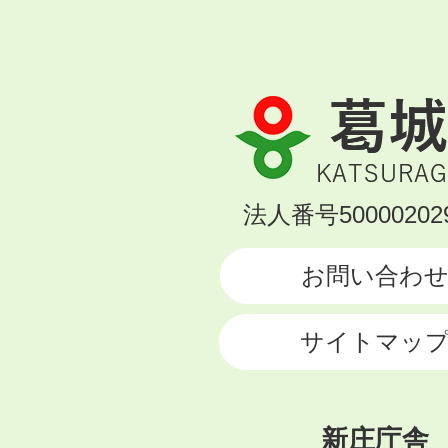
葛
城
市
KATSURAGI
法人番号500002029
CITY
お問い合わ
サイトマッ
新庄庁舎