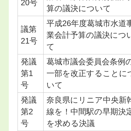
20号
算の議決について
平成26年度葛城市水道
議第
業会計予算の議決につ
21号
て
発議
葛城市議会委員会条例
第1
一部を改正することに
号
いて
発議
奈良県にリニア中央新
第2
線を！中間駅の早期決
号
を求める決議