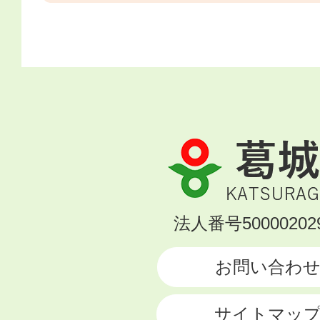
葛
城
市
KATSURAGI
法人番号500002029
CITY
お問い合わ
サイトマッ