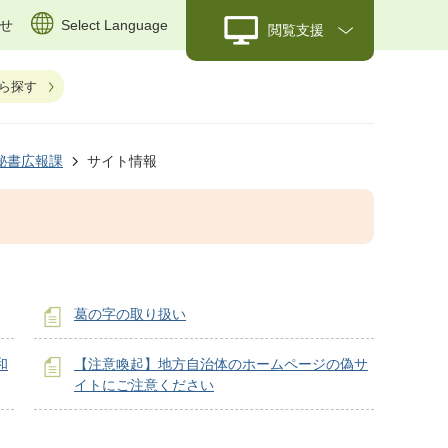
せ
Select Language
閲覧支援
ら探す
秘書広報課
サイト情報
葛の字の取り扱い
和
【注意喚起】地方自治体のホームページの偽サ
イトにご注意ください