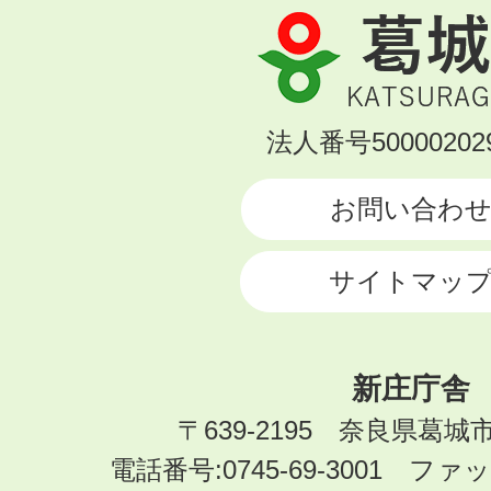
葛
城
市
KATSURAGI
法人番号500002029
CITY
お問い合わ
サイトマッ
新庄庁舎
〒639-2195 奈良県葛城
電話番号:0745-69-3001 ファック