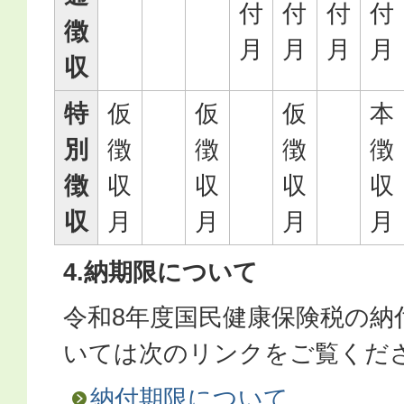
付
付
付
付
徴
月
月
月
月
収
特
仮
仮
仮
本
別
徴
徴
徴
徴
徴
収
収
収
収
収
月
月
月
月
4.納期限について
令和8年度国民健康保険税の納
いては次のリンクをご覧くだ
納付期限について