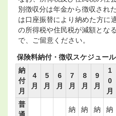
別徴収分は年金から徴収され
は口座振替により納めた方に
の所得税や住民税が減額とな
で、ご留意ください。
保険料納付・徴収スケジュール
納
1
4
5
6
7
8
9
付
0
月
月
月
月
月
月
月
月
普
納
納
納
納
通