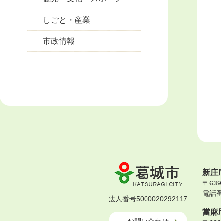
しごと・産業
市政情報
葛
新庄
城
〒63
市
電話番号
KATSURAGI
法人番号5000020292117
CITY
當麻