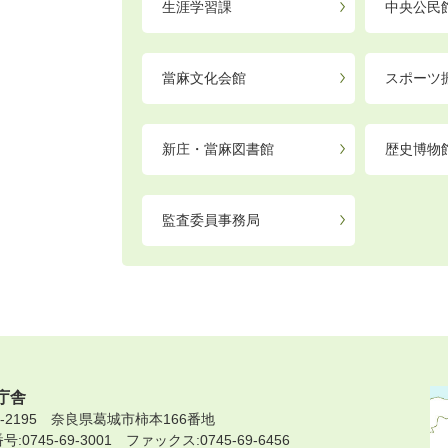
生涯学習課
中央公民
當麻文化会館
スポーツ
新庄・當麻図書館
歴史博物
監査委員事務局
庁舎
9-2195 奈良県葛城市柿本166番地
:0745-69-3001 ファックス:0745-69-6456