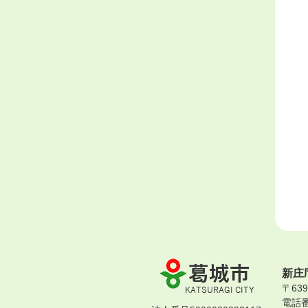
葛
新庄
城
〒63
市
電話番号
KATSURAGI