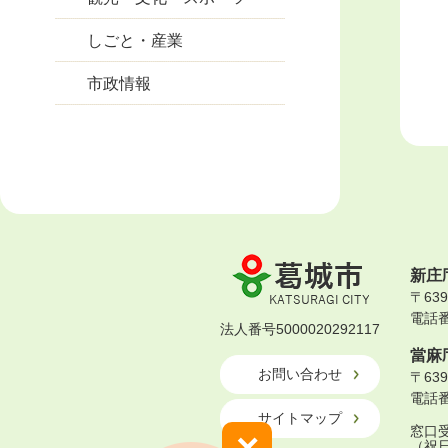
しごと・産業
市政情報
葛
新庄
城
〒63
市
電話番号
KATSURAGI
法人番号5000020292117
CITY
當麻
お問い合わせ
〒63
電話番号
サイトマップ
窓口受
×
（祝