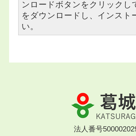
ンロードボタンをクリックし
をダウンロードし、インスト
い。
葛
城
市
KATSURAGI
法人番号500002029
CITY