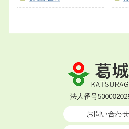
葛
城
市
KATSURAGI
法人番号500002029
CITY
お問い合わ