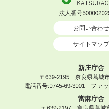
市
KATSURAGI
法人番号500002029
CITY
お問い合わ
サイトマッ
新庄庁舎
〒639-2195 奈良県葛城
電話番号:0745-69-3001 ファック
當麻庁舎
〒639-2197 奈良県葛