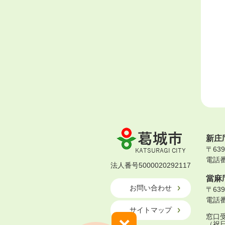
葛
新庄
城
〒63
市
電話番号
KATSURAGI
法人番号5000020292117
CITY
當麻
お問い合わせ
〒63
電話番号
サイトマップ
窓口受
×
（祝