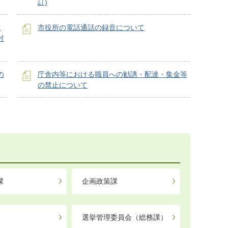
訂)
城
市役所の電話通話の録音について
討
の
庁舎内等における職員への勧誘・配達・集金等
の禁止について
課
企画政策課
選挙管理委員会（総務課）