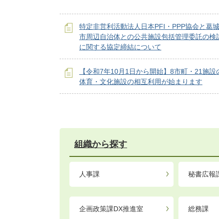
特定非営利活動法人日本PFI・PPP協会と葛
市周辺自治体との公共施設包括管理委託の検
に関する協定締結について
【令和7年10月1日から開始】8市町・21施設
体育・文化施設の相互利用が始まります
組織から探す
人事課
秘書広報
企画政策課DX推進室
総務課