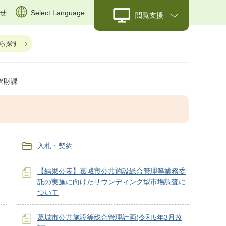
せ
Select Language
閲覧支援
ら探す
管財課
入札・契約
【結果公表】葛󠄀城市公共施設総合管理等業務委
託の実施に向けたサウンディング型市場調査に
ついて
葛城市公共施設等総合管理計画(令和5年3月改