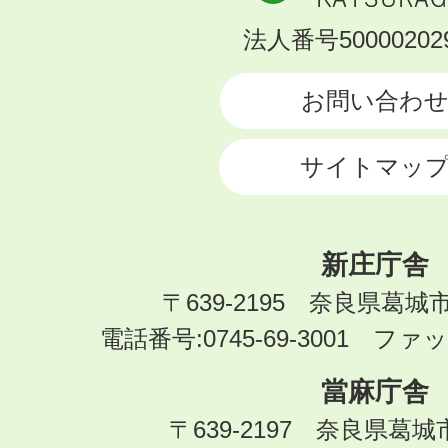
市
KATSURAGI
法人番号500002029
CITY
お問い合わ
サイトマッ
新庄庁舎
〒639-2195 奈良県葛城
電話番号:0745-69-3001 ファック
當麻庁舎
〒639-2197 奈良県葛