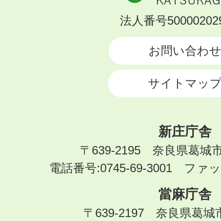
市
KATSURAGI
法人番号500002029
CITY
お問い合わ
サイトマッ
新庄庁舎
〒639-2195 奈良県葛城
電話番号:0745-69-3001 ファック
當麻庁舎
〒639-2197 奈良県葛