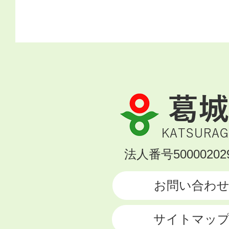
葛
城
市
KATSURAGI
法人番号500002029
CITY
お問い合わ
サイトマッ