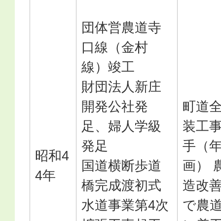
団体営農道寺
口線（金村
線）竣工
財団法人新庄
開発公社発
町道
足、婦人学級
装工
発足
手（
昭和4
国道横断歩道
画） 
4年
橋完成渡初式
造改
水道事業第4次
で農