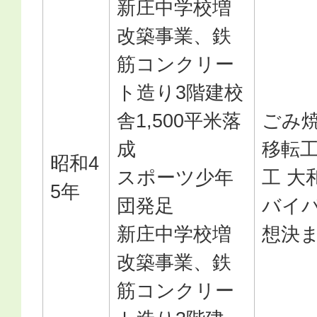
新庄中学校増
改築事業、鉄
筋コンクリー
ト造り3階建校
舎1,500平米落
ごみ
成
移転
昭和4
スポーツ少年
工 大
5年
団発足
バイ
新庄中学校増
想決
改築事業、鉄
筋コンクリー