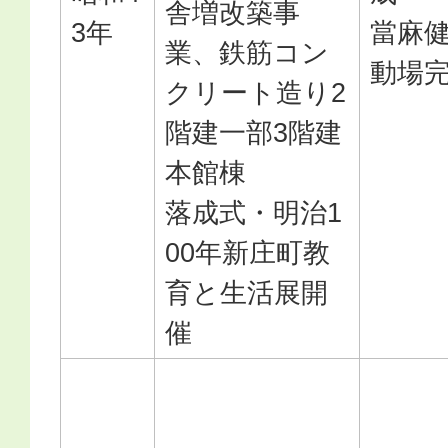
舎増改築事
3年
當麻
業、鉄筋コン
動場
クリート造り2
階建一部3階建
本館棟
落成式・明治1
00年新庄町教
育と生活展開
催