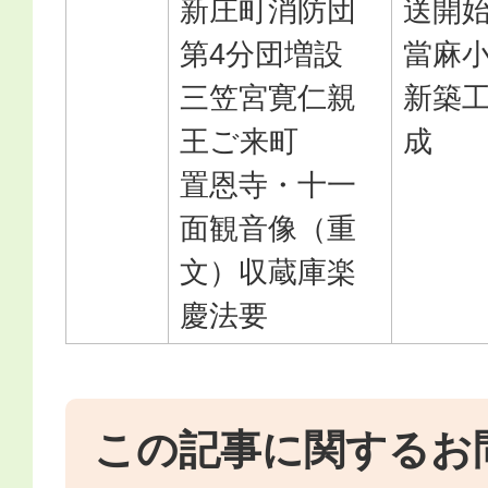
新庄町消防団
送開
第4分団増設
當麻
三笠宮寛仁親
新築
王ご来町
成
置恩寺・十一
面観音像（重
文）収蔵庫楽
慶法要
この記事に関するお