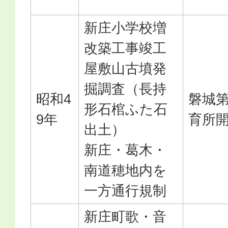
新庄小学校増
改築工事竣工
屋敷山古墳発
掘調査（長持
昭和4
磐城
形石棺ふた石
9年
育所
出土）
新庄・葛木・
南道穂地内を
一方通行規制
新庄町歌・音