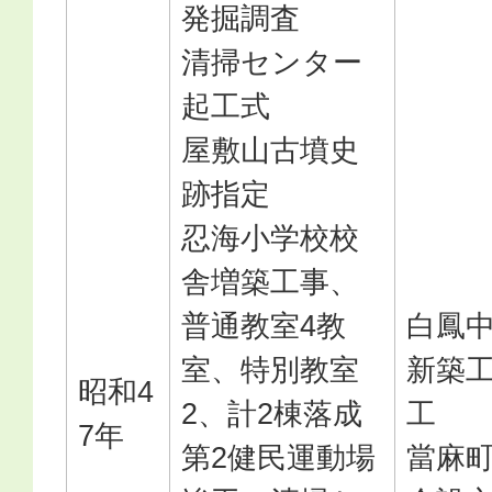
発掘調査
清掃センター
起工式
屋敷山古墳史
跡指定
忍海小学校校
舎増築工事、
普通教室4教
白鳳
室、特別教室
新築
昭和4
2、計2棟落成
工
7年
第2健民運動場
當麻