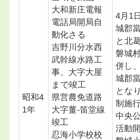
大和新庄電報
4月1
電話局開局自
城郡
動化さる
と北
吉野川分水西
磐城
武幹線水路工
併し
事、大字大屋
城郡
まで竣工
とな
昭和4
県営農免道路
制施
1年
大字薑-笛堂線
中央
竣工
活動
忍海小学校校