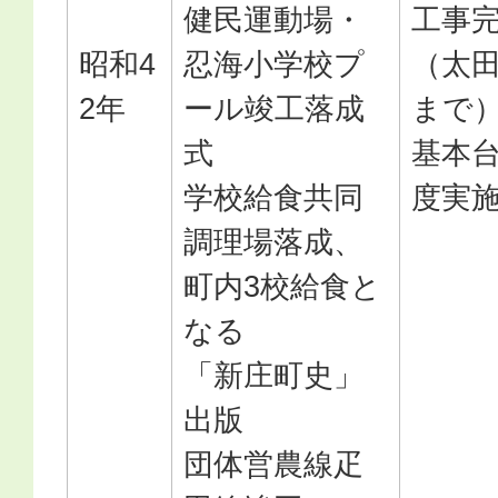
健民運動場・
工事
昭和4
忍海小学校プ
（太
2年
ール竣工落成
まで）
式
基本
学校給食共同
度実
調理場落成、
町内3校給食と
なる
「新庄町史」
出版
団体営農線疋