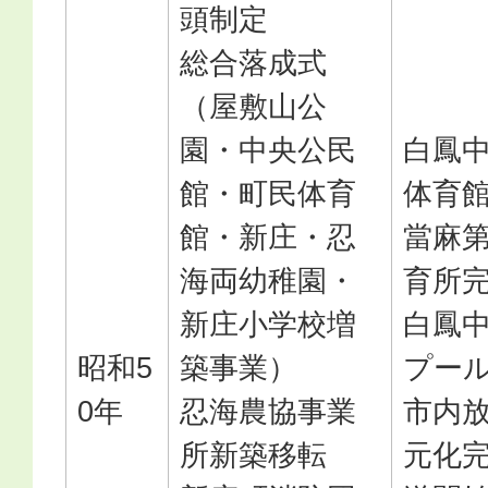
頭制定
総合落成式
（屋敷山公
園・中央公民
白鳳
館・町民体育
体育
館・新庄・忍
當麻
海両幼稚園・
育所
新庄小学校増
白鳳
昭和5
築事業）
プー
0年
忍海農協事業
市内
所新築移転
元化