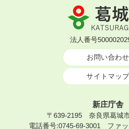
葛
城
市
KATSURAGI
法人番号500002029
CITY
お問い合わ
サイトマッ
新庄庁舎
〒639-2195 奈良県葛城
電話番号:0745-69-3001 ファック