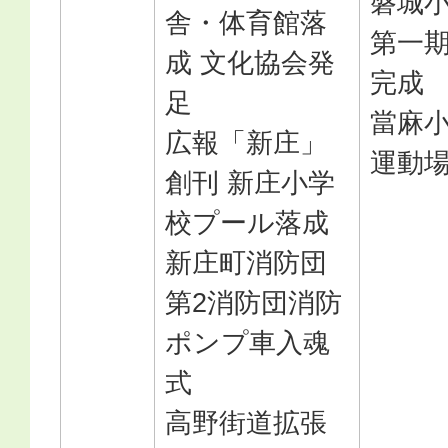
磐城
舎・体育館落
第一
成 文化協会発
完成
足
當麻
広報「新庄」
運動
創刊 新庄小学
校プール落成
新庄町消防団
第2消防団消防
ポンプ車入魂
式
高野街道拡張