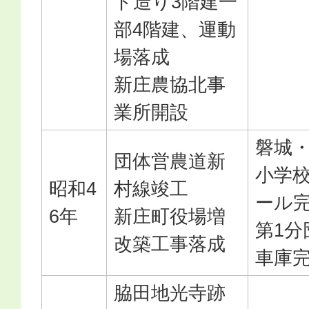
ト造り3階建一
部4階建、運動
場落成
新庄農協北事
業所開設
磐城
団体営農道新
小学
昭和4
村線竣工
ール
6年
新庄町役場増
第1分
改築工事落成
車庫
脇田地光寺跡