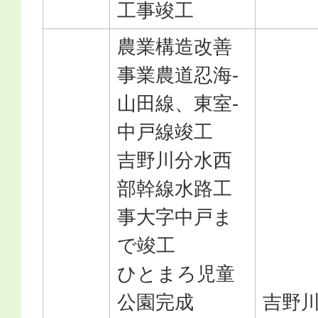
工事竣工
農業構造改善
事業農道忍海-
山田線、東室-
中戸線竣工
吉野川分水西
部幹線水路工
事大字中戸ま
で竣工
ひとまろ児童
公園完成
吉野