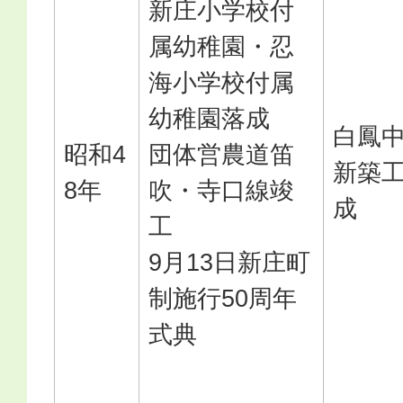
新庄小学校付
属幼稚園・忍
海小学校付属
幼稚園落成
白鳳
昭和4
団体営農道笛
新築
8年
吹・寺口線竣
成
工
9月13日新庄町
制施行50周年
式典