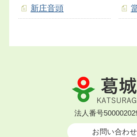
新庄音頭
葛
城
市
KATSURAGI
法人番号500002029
CITY
お問い合わ