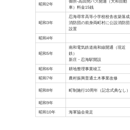
御所-高田間バス開通（大和自動
昭和2年
車）料金15銭
忍海尋常高等小学校校舎改築落成
昭和3年
消防団の前身両町村に公設消防団
設置
昭和4年
南和電気鉄道南和線開通（現近
昭和5年
鉄）
新庄・忍海駅開設
昭和6年
耕地整理事業竣工
昭和7年
農村振興普通土木事業改修
昭和8年
町制施行10周年（記念式典なし
昭和9年
昭和10年
海軍協会発足