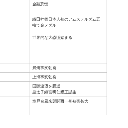
金融恐慌
織田幹雄日本人初のアムステルダム五
輪で金メダル
世界的な大恐慌始まる
満州事変勃発
上海事変勃発
国際連盟を脱退
）
皇太子継宮明仁親王誕生
室戸台風来襲関西一帯被害甚大