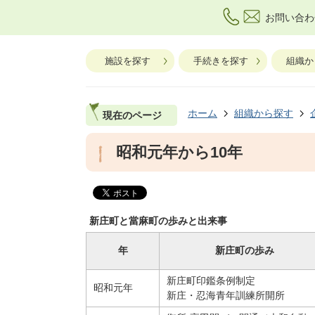
お問い合わ
施設を探す
手続きを探す
組織か
ホーム
組織から探す
現在のページ
昭和元年から10年
新庄町と當麻町の歩みと出来事
年
新庄町の歩み
新庄町印鑑条例制定
昭和元年
新庄・忍海青年訓練所開所