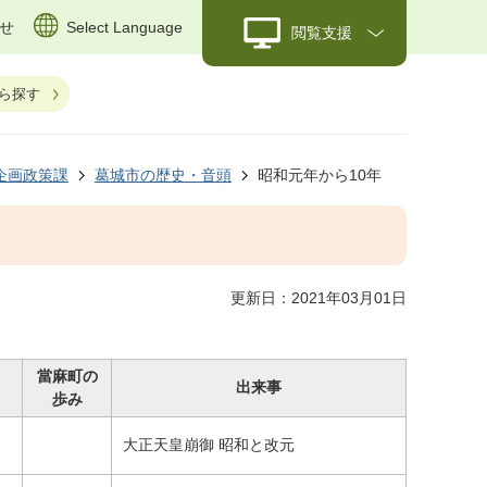
せ
Select Language
閲覧支援
ら探す
企画政策課
葛城市の歴史・音頭
昭和元年から10年
更新日：2021年03月01日
當麻町の
出来事
歩み
大正天皇崩御 昭和と改元