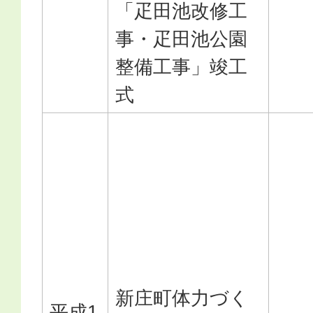
「疋田池改修工
事・疋田池公園
整備工事」竣工
式
新庄町体力づく
平成1