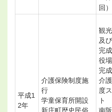
回
観
及
完
役
完
介護保険制度施
介
行
度
平成1
学童保育所開設
ト
2年
新庄町歴史民俗
南