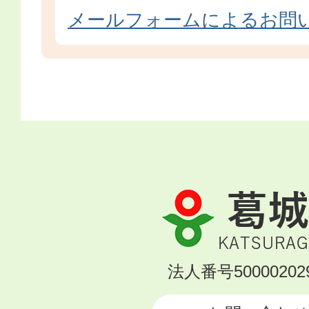
メールフォームによるお問
葛
城
市
KATSURAGI
法人番号500002029
CITY