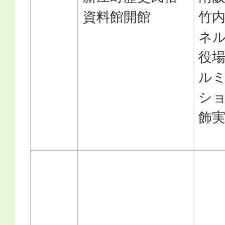
資料館開館
竹
ネ
役
ル
シ
飾