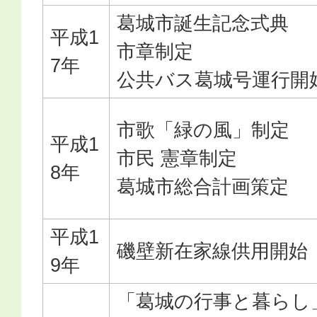
葛城市誕生記念式典
平成1
市章制定
7年
公共バス葛城号運行開
市歌「緑の風」制定
平成1
市民 憲章制定
8年
葛城市総合計画策定
平成1
磯壁新在家線供用開始
9年
「葛城の行事と暮らし