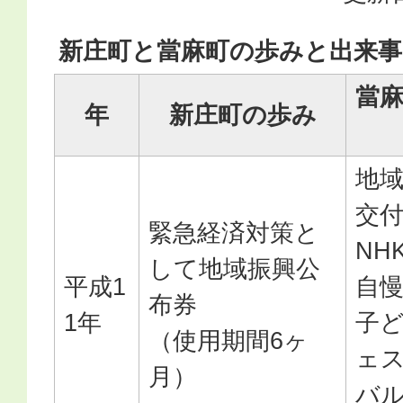
新庄町と當麻町の歩みと出来事
當
年
新庄町の歩み
地
交
緊急経済対策と
NH
して地域振興公
平成1
自
布券
1年
子
（使用期間6ヶ
ェ
月）
バル