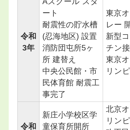
Aスクール スタ
ート
東京オ
耐震性の貯水槽
レー 
令和
(忍海地区) 設置
新型
3年
消防団屯所5ヶ
チン接
所 建替え
東京
中央公民館・市
リン
民体育館 耐震工
事完了
北京
新庄小学校区学
リン
令和
童保育所開所