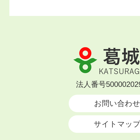
葛
城
市
KATSURAGI
法人番号500002029
CITY
お問い合わ
サイトマッ