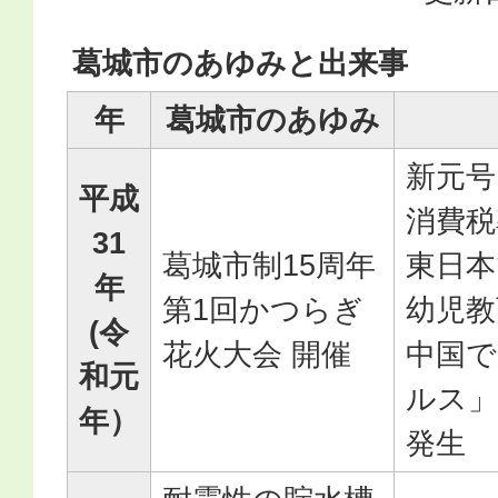
葛城市のあゆみと出来事
年
葛城市のあゆみ
新元号
平成
消費税
31
葛城市制15周年
東日本
年
第1回かつらぎ
幼児教
(令
花火大会 開催
中国で
和元
ルス」
年）
発生