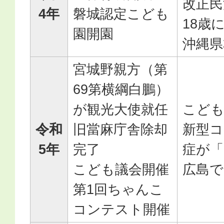
改正民
4年
磐城認定こども
18歳
園開園
沖縄県
宮城野親方（第
69第横綱白鵬）
が観光大使就任
こども
令和
旧當麻庁舎除却
新型コ
5年
完了
症が「
こども議会開催
広島で
第1回ちゃんこ
コンテスト開催