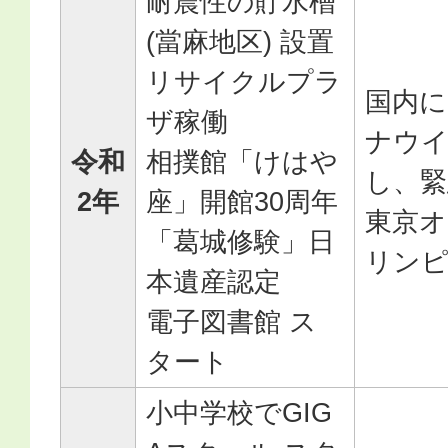
耐震性の貯水槽
(當麻地区) 設置
リサイクルプラ
国内に
ザ稼働
ナウイ
令和
相撲館「けはや
し、緊
2年
座」開館30周年
東京
「葛城修験」日
リンピ
本遺産認定
電子図書館 ス
タート
小中学校でGIG