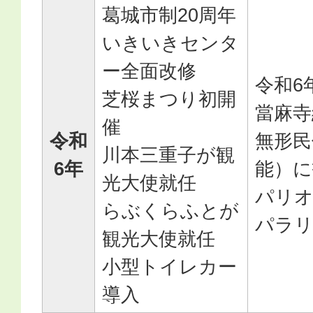
葛城市制20周年
いきいきセンタ
ー全面改修
令和6
芝桜まつり初開
當麻寺
催
令和
無形民
川本三重子が観
6年
能）に
光大使就任
パリ
らぶくらふとが
パラ
観光大使就任
小型トイレカー
導入