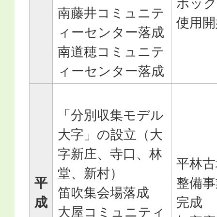
ボック
南藤井コミュニテ
使用開
ィーセンター落成
南道穂コミュニテ
ィーセンター落成
「分別収集モデル
大字」の設立（大
字新庄、寺口、林
平林古
堂、新村）
平
整備事
笛吹集会場落成
成
完成
大屋コミュニティ