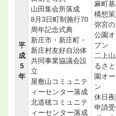
麻町基
山田集会所落成
構想策
8月3日町制施行70
弥宮の
周年記念式典
公園オ
新庄市・新庄町・
平
プン
新庄村友好自治体
成
二上山
共同事業協議会設
5
るさと
立
年
園オー
屋敷山コミュニテ
ン
ィーセンター落成
休日夜
北道穂コミュニテ
申請受
ィーセンター落成