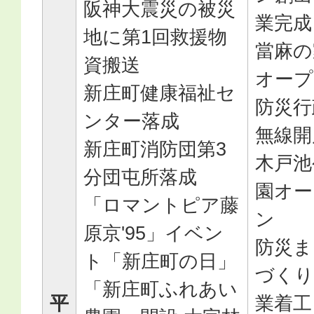
阪神大震災の被災
業完成
地に第1回救援物
當麻の
資搬送
オープ
新庄町健康福祉セ
防災行
ンター落成
無線開
新庄町消防団第3
木戸池
分団屯所落成
園オー
「ロマントピア藤
ン
原京'95」イベン
防災ま
ト「新庄町の日」
づくり
「新庄町ふれあい
平
業着工