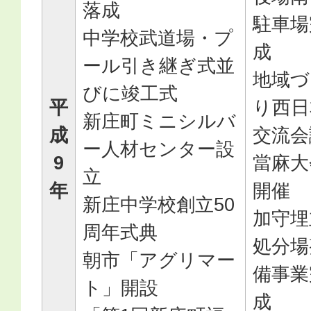
落成
駐車場
中学校武道場・プ
成
ール引き継ぎ式並
地域づ
びに竣工式
平
り西日
新庄町ミニシルバ
成
交流会
ー人材センター設
9
當麻大
立
年
開催
新庄中学校創立50
加守埋
周年式典
処分場
朝市「アグリマー
備事業
ト」開設
成