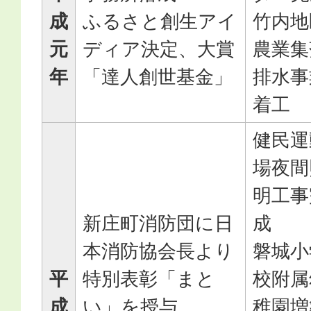
成
ふるさと創生アイ
竹内地
元
ディア決定、大賞
農業集
年
「達人創世基金」
排水事
着工
健民運
場夜間
明工事
新庄町消防団に日
成
本消防協会長より
磐城小
平
特別表彰「まと
校附属
成
い」を授与
稚園増