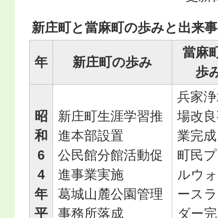
新庄町と當麻町の歩みと出来事
當麻
年
新庄町の歩み
歩
兵家浄
昭
新庄町生涯学習推
場改良
和
進本部設置
業完成
6
公民館分館活動促
町民プ
4
進事業実施
ルウォ
年
葛城山麓公園管理
ースラ
平
事務所落成
ダー完