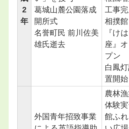
2
葛城山麓公園落成
工事完
年
開所式
相撲館
名誉町民 前川佐美
『けは
雄氏逝去
座』オ
プン
白鳳灯
置開始
農林漁
体験実
外国青年招致事業
館ふれ
による英語指導助
い広場