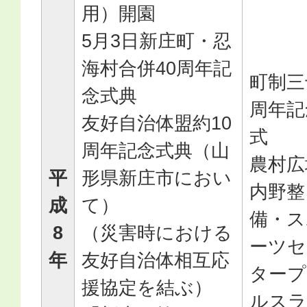
用）開園
5月3日新庄町・忍
海村合併40周年記
町制三
念式典
周年記
友好自治体盟約10
式
周年記念式典（山
農村広
平
形県新庄市におい
内野整
成
て）
備・ス
8
（災害時における
ーツセ
年
友好自治体相互応
タープ
援協定を結ぶ）
ルスラ