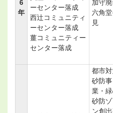
6
加守廃
ーセンター落成
年
六角堂
西辻コミュニティ
見
ーセンター落成
薑コミュニティー
センター落成
都市対
砂防事
業・緑
砂防ゾ
ン創出