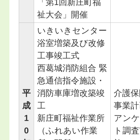
「第1回新庄町福
祉大会」開催
いきいきセンター
浴室増築及び改修
工事竣工式
西葛城消防組合 緊
急通信指令施設・
平
消防車庫増改築竣
介護保
成
工
事業計
1
新庄町福祉作業所
アンケ
0
（ふれあい作業
ト調査