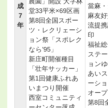
農園」開設 大字林
成
當麻・
堂33平米×69区画
7
麻友好
第8回全国スポー
年
流提携
ツ・レクリェーシ
印
ョン祭「スポレク
福祉総
なら'95」
ステー
新庄町開催種目
ョンゆ
「壮年サッカー」
あいス
第1回健康ふれあ
ーショ
いまつり開催
オープ
西室コミュニティ
第8回
ーセンター落成