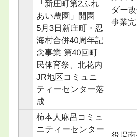
「新庄町第2ふれ
ダー改
あい農園」開園
事業完
5月3日新庄町・忍
海村合併40周年記
念事業 第40回町
民体育祭、北花内
JR地区コミュニ
ティーセンター落
成
柿本人麻呂コミュ
ニティーセンター
役場南