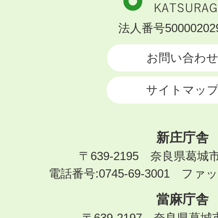
市
KATSURAGI
法人番号500002029
CITY
お問い合わ
サイトマッ
新庄庁舎
〒639-2195 奈良県葛城
電話番号:0745-69-3001 ファック
當麻庁舎
〒639-2197 奈良県葛