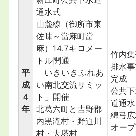
通水式
山麓線（御所市東
佐味～當麻町當
麻）14.7キロメー
竹内集
トル開通
排水事
平
「いきいきふれあ
完成
成
い南北交流サミッ
公共下
4
ト」開催
道通水
年
北葛六町と吉野郡
綿弓広
内黒滝村・野迫川
オープ
村・大塔村