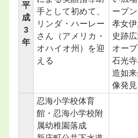
平
手として初めて、
ープン
成
リンダ・ハーレー
孝女伊
3
さん（アメリカ・
史跡広
年
オハイオ州）を迎
オープ
える
石光寺
造如来
像発見
忍海小学校体育
館・忍海小学校附
属幼稚園落成
新庄町公共下水道