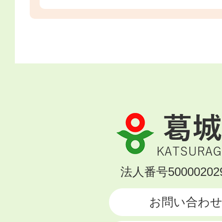
葛
城
市
KATSURAGI
法人番号500002029
CITY
お問い合わ