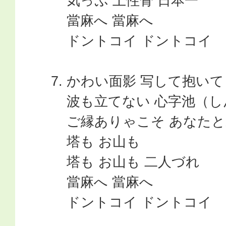
気っぷ 土性骨 日本一
當麻へ 當麻へ
ドントコイ ドントコイ
かわい面影 写して抱いて
波も立てない 心字池（
ご縁ありゃこそ あなた
塔も お山も
塔も お山も 二人づれ
當麻へ 當麻へ
ドントコイ ドントコイ