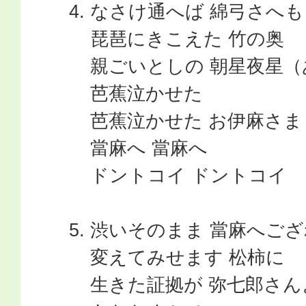
なさけ通へば 綿弓さへも
琵琶にきこえた 竹の奥
親ごいとしの 朝星夜星
芭蕉泣かせた
芭蕉泣かせた お伊麻さま
當麻へ 當麻へ
ドントコイ ドントコイ
渋いそのまま 當麻へござ
変えてみせます 松柿に
生きた証拠が 弥七郎さん