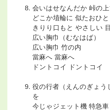
会いはせなんだか 峠の上
どこか埴輪に 似たおひと
きりり口もと やさしい 
広い胸巾（むなはば）
広い胸巾 竹の内
當麻へ 當麻へ
ドントコイ ドントコイ
役の行者（えんのぎょう
を
今じゃジェット機 特急車