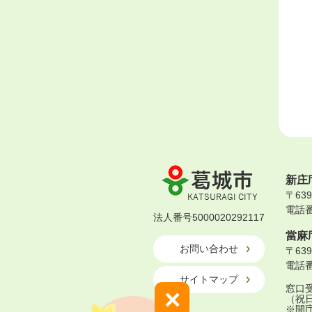
葛
新庄
城
〒63
市
電話番号
KATSURAGI
法人番号5000020292117
CITY
當麻
お問い合わせ
〒63
電話番号
サイトマップ
窓口受
×
（祝
※開